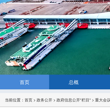
首页
总概
当前位置：
首页
>
政务公开
>
政府信息公开"栏目"
>
重大会