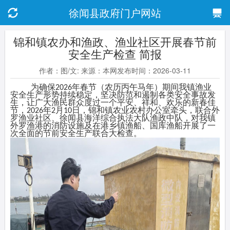
徐闻县政府门户网站
锦和镇农办和渔政、渔业社区开展春节前
安全生产检查 简报
作者：图/文: 来源：本网发布时间：2026-03-11
为确保
年春节（农历丙午马年）期间我镇渔业
2026
安全生产形势持续稳定，坚决防范和遏制各类安全事故发
生，让广大渔民群众度过一个平安、祥和、欢乐的新春佳
节，
年
月
日，锦和镇农业农村办公室牵头，联合外
2026
2
10
罗渔业社区、徐闻县海洋综合执法大队渔政中队，对我镇
外罗渔港的消防设施及在港乡镇渔船、国库渔船开展了一
次全面的节前安全生产联合大检查。