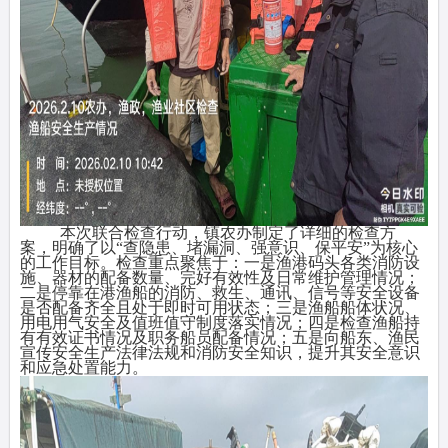
本次联合检查行动，镇农办制定了详细的检查方
案，明确了以“查隐患、堵漏洞、强意识、保平安”为核心
的工作目标。检查重点聚焦于：一是渔港码头各类消防设
施、器材的配备数量、完好有效性及日常维护管理情况；
二是停靠在港渔船的消防、救生、通讯、信号等安全设备
是否配备齐全且处于即时可用状态；三是渔船船体状况、
用电用气安全及值班值守制度落实情况；四是检查渔船持
有有效证书情况及职务船员配备情况；五是向船东、渔民
宣传安全生产法律法规和消防安全知识，提升其安全意识
和应急处置能力。