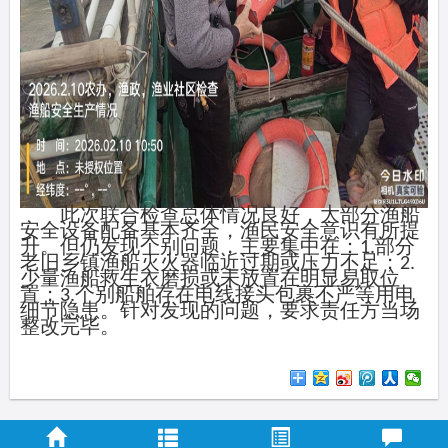
此次联合检查总体情况良好，大部分渔船
安全设备配备基本齐全，渔民安全意识有所提
升。但仍发现个别问题，主要集中在：
部分
1.
老旧乡镇渔船灭火器临近过期或压力不足；
2.
少量渔船救生衣磨损或未放置在明显易取位
置；
个别船舶存在电线接头包裹不严等用电
3.
细节隐患。针对发现的问题，要求责任方当场
整改完毕。