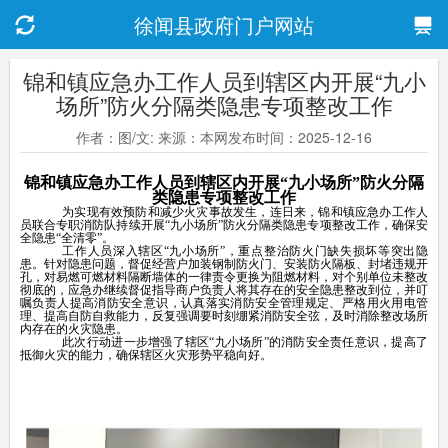
徐闻县政府门户网站
锦和镇应急办工作人员到辖区内开展“九小
场所”防火分隔类隐患专项整改工作
作者：图/文: 来源：本网发布时间：2025-12-16
锦和镇应急办工作人员到辖区内开展“九小场所”防火分隔
类隐患专项整改工作
为实现有效预防和减少火灾事故发生，连日来，锦和镇应急办工作人
员联合专职消防队持续开展“九小场所”防火分隔类隐患专项整改工作，确保安
全隐患“全清零”。
工作人员深入辖区“九小场所”，重点整治防火门缺失损坏等突出隐
患。针对隐患问题，督促经营户加装钢制防火门、安装防火隔板、封堵违规开
孔，对易燃可燃材料隔断墙体的一律责令更换为阻燃材料，对个别单位未整改
彻底的，应急办继续督促指导商户负责人将其存在的安全隐患整改到位，并叮
嘱负责人提高消防安全意识，认真落实消防安全管理规定、严格用火用电管
理、提高自防自救能力，反复强调要时刻绷紧消防安全弦，及时消除整改场所
内存在的火灾隐患。
此次行动进一步增强了辖区“九小场所”的消防安全责任意识，提高了
抵御火灾的能力，确保辖区火灾形势平稳向好。