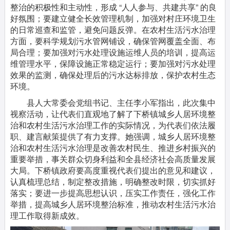
整治的积极性和主动性，形成 “人人参与、共建共享” 的良
好氛围；要建立健全长效管理机制，加强对村庄环境卫生
的日常巡查和监管，避免问题反弹。在农村生活污水治理
方面，要科学规划污水管网铺设，确保管网覆盖全面、布
局合理；要加强对污水处理设施运维人员的培训，提高运
维管理水平，保障设施正常稳定运行；要加强对污水处理
效果的监测，确保处理后的污水达标排放，保护农村生态
环境。
县人大常委会党组书记、主任李小军指出，此次集中
视察活动，让代表们直观地了解了下桥镇城乡人居环境整
治和农村生活污水治理工作的实际情况，为代表们依法履
职、建言献策提供了有力支撑。她强调，城乡人居环境整
治和农村生活污水治理是改善农村民生、推进乡村振兴的
重要举措，事关群众切身利益和全县经济社会高质量发展
大局。下桥镇政府要高度重视代表们提出的意见和建议，
认真梳理总结，制定整改措施，明确整改时限，切实抓好
落实；要进一步提高思想认识，压实工作责任，强化工作
举措，提高城乡人居环境整治标准，推动农村生活污水治
理工作取得新成效。