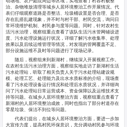
动场地、农户庭院周边等区域，实地查看了村容村貌整
治、杂物堆放清理等城乡人居环境整治工作开展情况。代
表们仔细观察道路是否整洁、垃圾桶设置是否合理、是否
存在乱搭乱建现象，并不时与村干部、村民交流，询问日
常环境维护机制、村民参与度等问题。同时，针对农村生
活污水治理，视察组重点查看了该队生活污水管网铺设进
度、污水处理设施运行状况，详细了解污水收集率、处理
效果以及后续运维管理等情况，对发现的管网覆盖不足、
部分设施运维不及时等问题进行了现场记录。
随后，视察组来到新湖村，继续深入开展视察工作。
在农村生活污水治理方面，视察组实地走访了新湖村生活
污水处理站，听取了相关负责人关于污水处理站建设规
模、处理工艺、处理能力及出水水质标准的介绍，现场查
看了污水处理设备运行情况和处理后水质状况，并详细询
问了污水处理站日常运营成本、资金保障以及运维技术支
持等问题。在城乡人居环境整治方面，视察组重点查看了
新湖村的人居环境整治成效，同时也指出了部分村道存在
零星垃圾、保洁不到位等问题。
代表们提出，在城乡人居环境整治方面，要进一步加
大宣传力度，提高村民环保意识，充分调动村民参与环境