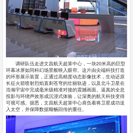
调研队伍走进文昌航天超算中心，一块20米高的巨型
环幕冰屏如同科幻场景般映入眼帘。这片由尖端科技打造
的环形展示装置，正通过高精度动态影像技术，生动还原
长征火箭喷射烈焰直刺苍穹的壮丽轨迹，以及北斗卫星在
浩瀚宇宙中完成毫米级精准对接的震撼画面。逼真的全息
投影与环绕声效形成沉浸式体验，让深奥的航天科技变得
可视可感。据悉，文昌航天超算中心肩负着将卫星成功送
入太空，并保障数据顺畅回传的重任。