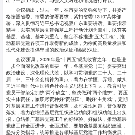
出下一步工作要求。与会人员对述职情况进行评议。
会议指出，
过去一年，在市委的坚强领导下，县委严
格按照省委、市委的部署要求，紧扣省委“1310”具体部
署，深入贯彻习近平总书记视察广东重要讲话、重要指示
精神，以实施基层党建强基工程行动计划为牵引，以夯实
基层、基础、基本为重点，坚定不移推进“五大工程”，推
动基层党建各项工作取得新的成效，为徐闻高质量发展和
现代化建设提供坚强的政治保证和组织保证。
会议强调，
2025年是“十四五”规划收官之年，也是进
一步全面深化改革的重要一年，各基层党（工）委要突出
政治建设，深化理论武装，以学习贯彻党的二十大、二十
届二中、三中全会精神为重点，着力在学懂、弄通、做实
习近平新时代中国特色社会主义思想上下功夫，教育引导
党员干部坚定拥护“两个确立”，坚决做到“两个维护”。要压
实主体责任，履职尽责种好“责任田”、唱好“主角戏”，定期
对基层党建工作进行督促检查，及时发现问题，督促整改
落实，着力在增强基层党组织政治功能和组织功能上出实
招，总结推广基层党建工作的好经验、好做法，推动基层
党建工作全面进步、全面过硬。要加强基层党组织建设，
坚持分类指导，统筹推进各领域基层党建工作均衡发展，