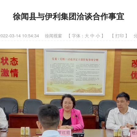
徐闻县与伊利集团洽谈合作事宜
2-03-14 10:54:34
徐闻视窗
【 字体：
大
中
小
】
【
打印
】