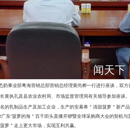
态奶事业部粤海营销总部营销总经理黄尚桦一行进行座谈，双方
长黄执孔及县农业农村局、市场监督管理局有关领导参加座谈。
名的乳制品生产及加工企业，生产的安幕希＂清甜菠萝＂新产品
22广东“菠萝的海＂百千田头直播开锣暨全球采购商大会的契机
菠萝＂走上更大市场，实现互利共赢。