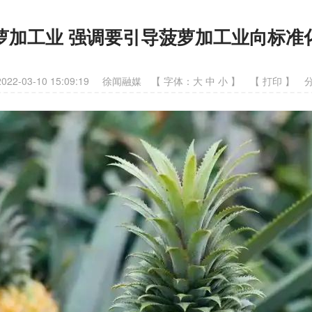
萝加工业 强调要引导菠萝加工业向标准
2-03-10 15:09:19
徐闻融媒
【 字体：
大
中
小
】
【
打印
】